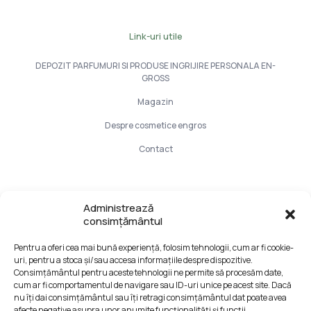
Link-uri utile
DEPOZIT PARFUMURI SI PRODUSE INGRIJIRE PERSONALA EN-
GROSS
Magazin
Despre cosmetice engros
Contact
Info Utile
Administrează
consimțământul
LIVRARE SI PLATA
Pentru a oferi cea mai bună experiență, folosim tehnologii, cum ar fi cookie-
CONFIDENTIALITATE DATELOR
uri, pentru a stoca și/sau accesa informațiile despre dispozitive.
TERMENI SI CONDITII
Consimțământul pentru aceste tehnologii ne permite să procesăm date,
cum ar fi comportamentul de navigare sau ID-uri unice pe acest site. Dacă
Formular retur
nu îți dai consimțământul sau îți retragi consimțământul dat poate avea
afecte negative asupra unor anumite funcționalități și funcții.