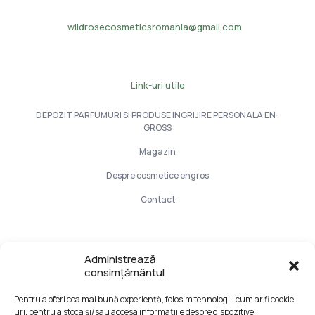
wildrosecosmeticsromania@gmail.com
Link-uri utile
DEPOZIT PARFUMURI SI PRODUSE INGRIJIRE PERSONALA EN-
GROSS
Magazin
Despre cosmetice engros
Contact
Info Utile
Administrează
consimțământul
LIVRARE SI PLATA
Pentru a oferi cea mai bună experiență, folosim tehnologii, cum ar fi cookie-
CONFIDENTIALITATE DATELOR
uri, pentru a stoca și/sau accesa informațiile despre dispozitive.