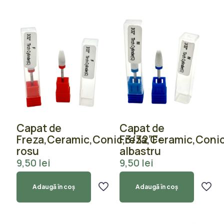
Capat de
Capat de
Freza,Ceramic,Conic,3/32”F-
Freza,Ceramic,Conic
rosu
albastru
9,50
lei
9,50
lei
Adaugă în coș
Adaugă în coș