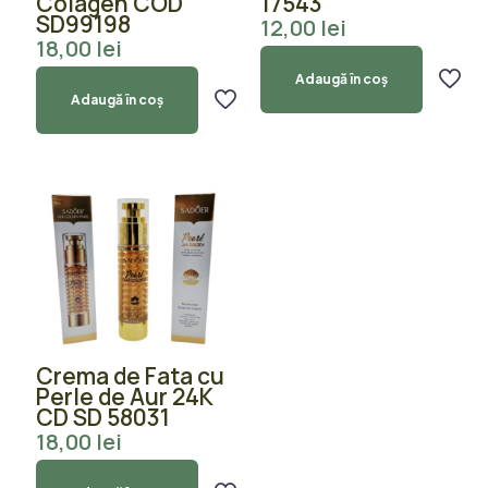
Colagen COD
17543
SD99198
12,00
lei
18,00
lei
Adaugă în coș
Adaugă în coș
Crema de Fata cu
Perle de Aur 24K
CD SD 58031
18,00
lei