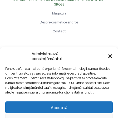
GROSS
Magazin
Despre cosmetice engros
Contact
Info Utile
Administrează
consimțământul
LIVRARE SI PLATA
Pentru a oferi cea mai bună experiență, folosim tehnologii, cum ar fi cookie-
CONFIDENTIALITATE DATELOR
uri, pentru a stoca și/sau accesa informațiile despre dispozitive.
TERMENI SI CONDITII
Consimțământul pentru aceste tehnologii ne permite să procesăm date,
cum ar fi comportamentul de navigare sau ID-uri unice pe acest site. Dacă
Formular retur
nu îți dai consimțământul sau îți retragi consimțământul dat poate avea
afecte negative asupra unor anumite funcționalități și funcții.
Acceptă