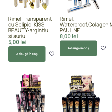
Rimel Transparent
Rimel,
cu Sclipici,KISS
Waterproof,Colagen,
BEAUTY-argintiu
PAULINE
si auriu
8,00
lei
5,00
lei
Adaugă în coș
Adaugă în coș