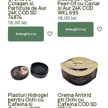
Colagen si
Peel-Of cu Caviar
Particule de Aur
si Aur 24K COD
24K COD SD
WKL 695
74874
18,00
lei
18,00
lei
Adaugă în coș
Adaugă în coș
Plasturi Hidrogel
Crema Antirid
pentru Ochi cu
ptr.Ochi cu
Cafeina si
Cafeina COD SD