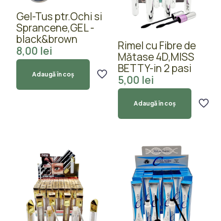
Gel-Tus ptr.Ochi si
Sprancene,GEL -
black&brown
Rimel cu Fibre de
8,00
lei
Mătase 4D,MISS
BETTY-in 2 pasi
Adaugă în coș
5,00
lei
Adaugă în coș