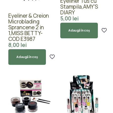
Eyeliner Tus cu
Stampila,AMY’S
DIARY
Eyeliner & Creion
5,00
lei
Microblading
Sprancene 2 in
Adaugă în coș
1,MISS BETTY-
COD E3987
8,00
lei
Adaugă în coș