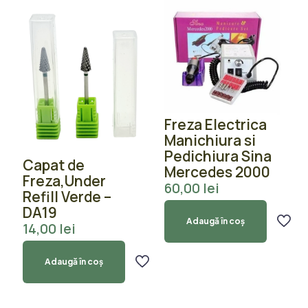
Freza Electrica
Manichiura si
Pedichiura Sina
Capat de
Mercedes 2000
Freza,Under
60,00
lei
Refill Verde –
DA19
Adaugă în coș
14,00
lei
Adaugă în coș