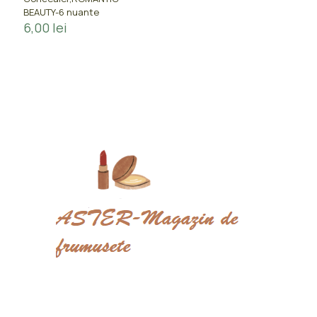
BEAUTY-6 nuante
6,00
lei