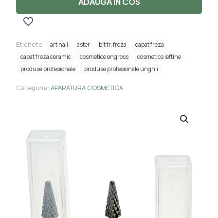
ADAUGA IN COS
Refill
Verde
-
DA19
Etichete:
art nail
aster
bit tr. freza
capat freza
capat freza ceramic
cosmetice engross
cosmetice ieftine
produse profesionale
produse profesionale unghii
Categorie:
APARATURA COSMETICA