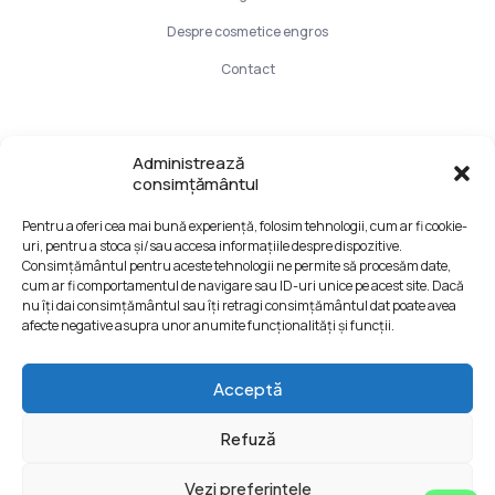
Despre cosmetice engros
Contact
Info Utile
Administrează
consimțământul
LIVRARE SI PLATA
Pentru a oferi cea mai bună experiență, folosim tehnologii, cum ar fi cookie-
CONFIDENTIALITATE DATELOR
uri, pentru a stoca și/sau accesa informațiile despre dispozitive.
TERMENI SI CONDITII
Consimțământul pentru aceste tehnologii ne permite să procesăm date,
cum ar fi comportamentul de navigare sau ID-uri unice pe acest site. Dacă
Formular retur
nu îți dai consimțământul sau îți retragi consimțământul dat poate avea
afecte negative asupra unor anumite funcționalități și funcții.
Acceptă
Refuză
© Web Design:
Dezibel Media
Web Hosting:
Web
Vezi preferințele
Hotel