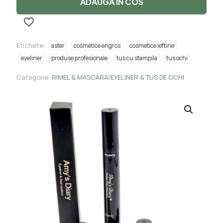
ADAUGA IN COS
Stampila,AMY'S
DIARY
Etichete:
aster
cosmetice engros
cosmetice ieftine
eyeliner
produse profesionale
tus cu stampila
tus ochi
Categorie:
RIMEL & MASCARA/EYELINER & TUS DE OCHI