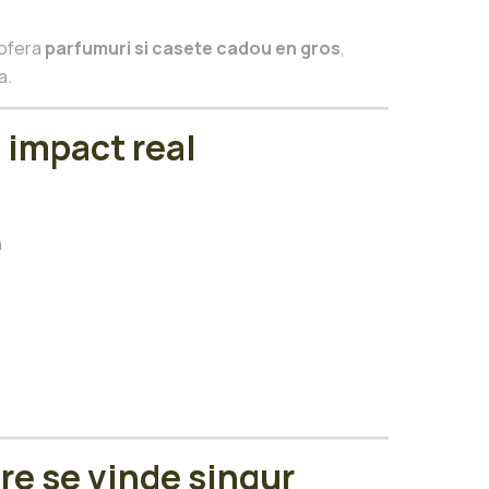
 ofera
parfumuri si casete cadou en gros
,
a.
 impact real
h
re se vinde singur