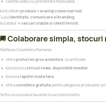
casete cadou cu prezentare impecabila
Noi iti oferim
produse + avantaj comercial real
.
Tu pui
identitate, comunicare si branding
.
Rezultatul →
vanzari stabile si clienti fericiti.
🚚
Colaborare simpla, stocuri r
Wild Rose Cosmetics Romania:
ofera
preturi en gros autentice
, nu artificiale
lucreaza cu
stocuri reale, disponibile imediat
livreaza
rapid in toata tara
ofera
consiliere gratuita
pentru alegerea produselor potri
Pentru ca succesul tau este si succesul nostru.