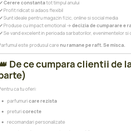
✔️
Cerere constanta
tot timpul anului
✔️ Profit ridicat si adaos flexibil
✔️ Sunt ideale pentru magazin fizic, online si social media
✔️ Produse cu impact emotional →
decizia de cumparare e r
✔️ Se vand excelent in perioada sarbatorilor, evenimentelor si
Parfumul este produsul care
nu ramane pe raft. Se misca.
👑
De ce cumpara clientii de la
parte)
Pentru ca tu oferi:
parfumuri
care rezista
preturi
corecte
recomandari personalizate