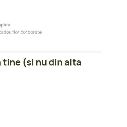
apida
 cadourilor corporate
 tine (si nu din alta