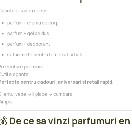
Casetele cadou contin:
parfum + crema de corp
parfum + gel de dus
parfum + deodorant
seturi mixte pentru femei si barbati
Prezentare premium.
Cutii elegante.
Perfecte pentru cadouri, aniversari si retail rapid.
Clientul vede → ii place → cumpara.
Simplu.
💰
De ce sa vinzi parfumuri en