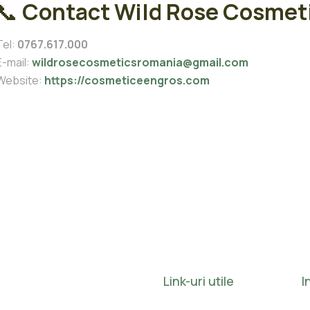
📞
Contact Wild Rose Cosmet
Tel:
0767.617.000
E-mail:
wildrosecosmeticsromania@gmail.com
Website:
https://cosmeticeengros.com
Link-uri utile
I