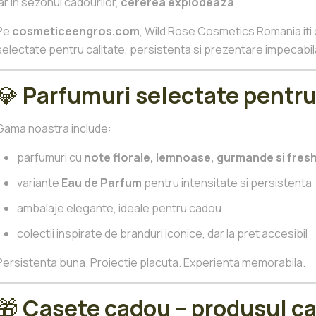
Iar in sezonul cadourilor,
cererea explodeaza
.
Pe
cosmeticeengros.com
, Wild Rose Cosmetics Romania iti
selectate pentru calitate, persistenta si prezentare impecabil
💎
Parfumuri selectate pentru
Gama noastra include:
parfumuri cu
note florale, lemnoase, gurmande si fres
variante
Eau de Parfum
pentru intensitate si persistenta
ambalaje elegante, ideale pentru cadou
colectii inspirate de branduri iconice, dar la pret accesibil
Persistenta buna. Proiectie placuta. Experienta memorabila.
🎁
Casete cadou – produsul ca