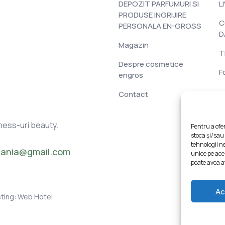
DEPOZIT PARFUMURI SI
L
PRODUSE INGRIJIRE
C
PERSONALA EN-GROSS
D
Magazin
T
Despre cosmetice
F
engros
Contact
ness-uri beauty.
Pentru a ofe
stoca și/sau
tehnologii n
mania@gmail.com
unice pe ace
poate avea a
Ac
ting:
Web Hotel