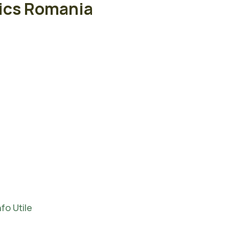
ics Romania
nfo Utile