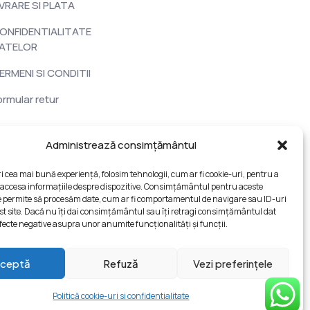
IVRARE SI PLATA
ONFIDENTIALITATE
ATELOR
ERMENI SI CONDITII
ormular retur
Administrează consimțământul
ri cea mai bună experiență, folosim tehnologii, cum ar fi cookie-uri, pentru a
 accesa informațiile despre dispozitive. Consimțământul pentru aceste
e permite să procesăm date, cum ar fi comportamentul de navigare sau ID-uri
st site. Dacă nu îți dai consimțământul sau îți retragi consimțământul dat
fecte negative asupra unor anumite funcționalități și funcții.
ceptă
Refuză
Vezi preferințele
Politică cookie-uri si confidentialitate