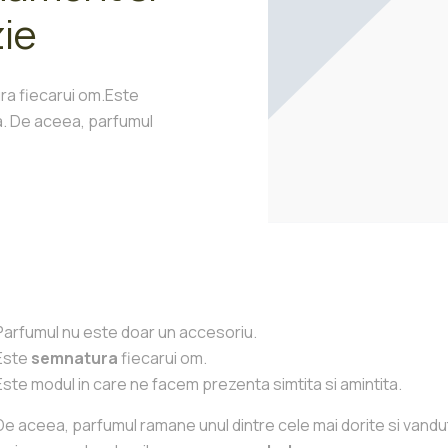
zie
ra fiecarui om.Este
ta. De aceea, parfumul
Parfumul nu este doar un accesoriu.
Este
semnatura
fiecarui om.
Este modul in care ne facem prezenta simtita si amintita.
De aceea, parfumul ramane unul dintre cele mai dorite si vandut