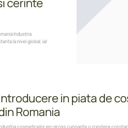
i cerinte
mania Industria
ta la nivel global, iar
Introducere in piata de c
din Romania
Industria cosmeticelor en-gross cunoaste o crestere constanta