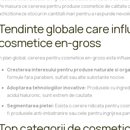
Pe masura ce cererea pentru produse cosmetice de calitate creste
achizitioneze stocuri in cantitati mari pentru a raspunde nevoil
Tendinte globale care inf
cosmetice en-gross
In plan global, cererea pentru cosmetice en-gross este influent
Cresterea interesului pentru produse naturale si org
formule fara parabeni, sulfati sau alte substante nocive.
Adoptarea tehnologiilor inovative:
Produsele cu ingred
acidul hialuronic, sunt extrem de cautate.
Segmentarea pietei:
Exista o cerere ridicata pentru cos
fi produsele anti-imbatranire sau cele pentru ingrijirea paru
Top categorii de cosmetic