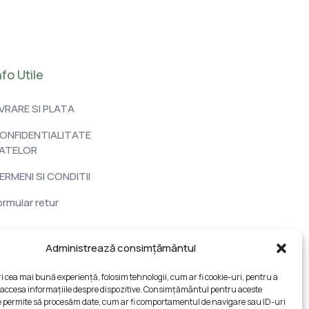
nfo Utile
IVRARE SI PLATA
ONFIDENTIALITATE
ATELOR
ERMENI SI CONDITII
ormular retur
Administrează consimțământul
ri cea mai bună experiență, folosim tehnologii, cum ar fi cookie-uri, pentru a
 accesa informațiile despre dispozitive. Consimțământul pentru aceste
e permite să procesăm date, cum ar fi comportamentul de navigare sau ID-uri