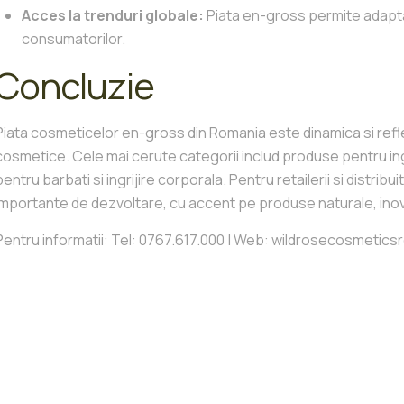
Acces la trenduri globale:
Piata en-gross permite adaptar
consumatorilor.
Concluzie
Piata cosmeticelor en-gross din Romania este dinamica si refl
cosmetice. Cele mai cerute categorii includ produse pentru ingrij
pentru barbati si ingrijire corporala. Pentru retailerii si distrib
importante de dezvoltare, cu accent pe produse naturale, inova
Pentru informatii: Tel: 0767.617.000 | Web: wildrosecosmeti