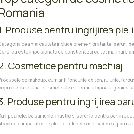
Romania
1. Produse pentru ingrijirea pieli
Categoria cea mai cautata include creme hidratante, seruri, d
Cererea este impulsionata de constientizarea tot mai mare a impo
2. Cosmetice pentru machiaj
Produsele de makeup, cum ar fi fondurile de ten, rujurile, fard
populare. In special, cosmeticele cu formule hipoalergenice s
3. Produse pentru ingrijirea par
Sampoanele, balsamurile, mastile si serurile pentru par, in spe
stabil de cumparatori. In plus, produsele anti-cadere a parului s