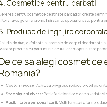
4. Cosmetice pentru barbati
Cererea pentru cosmetice destinate barbatilor creste semnific
aftershave, geluri si creme hidratante special create pentru p
5. Produse de ingrijire corporal
Gelurile de dus, exfoliantele, cremele de corp si deodorantele
prefera produse cu parfumuri placute, dar si optiuni fara parab
De ce sa alegi cosmetice 
Romania?
Costuri reduse:
Achizitia en-gross reduce pretul pe unitate
Stoc sigur si divers:
Poti oferi clientilor o gama variata 
Posibilitatea personalizarii:
Multi furnizori ofera produs