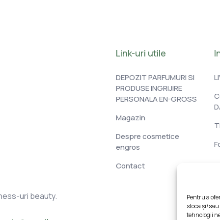
Link-uri utile
I
DEPOZIT PARFUMURI SI
L
PRODUSE INGRIJIRE
C
PERSONALA EN-GROSS
D
Magazin
T
Despre cosmetice
F
engros
Contact
ness-uri beauty.
Pentru a ofe
stoca și/sau
tehnologii n