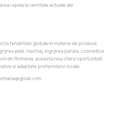
ea rapida la cerintele actuale ale
ecta tendintele globale in materie de produse
irea pielii, machiaj, ingrijirea parului, cosmetice
uitorii din Romania, aceasta nisa ofera oportunitati
tive si adaptate preferintelor locale.
csromania@gmail.com