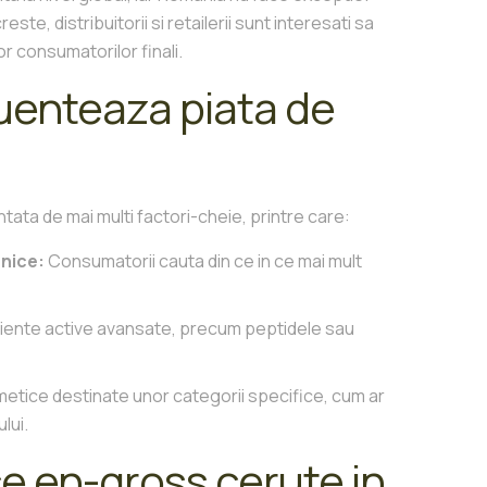
, distribuitorii si retailerii sunt interesati sa
or consumatorilor finali.
luenteaza piata de
ata de mai multi factori-cheie, printre care:
anice:
Consumatorii cauta din ce in ce mai mult
iente active avansate, precum peptidele sau
metice destinate unor categorii specifice, cum ar
lui.
e en-gross cerute in