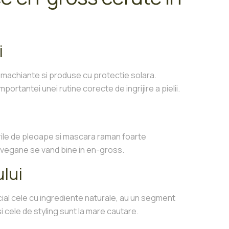
i
emachiante si produse cu protectie solara.
rtantei unei rutine corecte de ingrijire a pielii.
urile de pleoape si mascara raman foarte
i vegane se vand bine in en-gross.
ului
cial cele cu ingrediente naturale, au un segment
i cele de styling sunt la mare cautare.