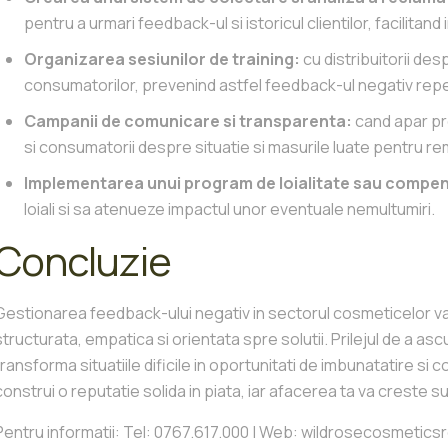
pentru a urmari feedback-ul si istoricul clientilor, facilitand 
Organizarea sesiunilor de training:
cu distribuitorii de
consumatorilor, prevenind astfel feedback-ul negativ repe
Campanii de comunicare si transparenta:
cand apar pr
si consumatorii despre situatie si masurile luate pentru r
Implementarea unui program de loialitate sau compen
loiali si sa atenueze impactul unor eventuale nemultumiri.
Concluzie
Gestionarea feedback-ului negativ in sectorul cosmeticelor 
structurata, empatica si orientata spre solutii. Prilejul de a as
transforma situatiile dificile in oportunitati de imbunatatire si co
construi o reputatie solida in piata, iar afacerea ta va creste s
Pentru informatii: Tel: 0767.617.000 | Web: wildrosecosmeti