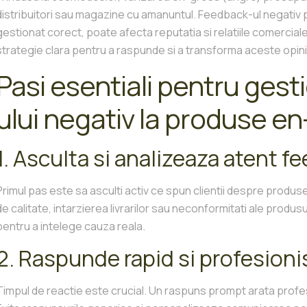
distribuitori sau magazine cu amanuntul. Feedback-ul negativ 
gestionat corect, poate afecta reputatia si relatiile comercial
strategie clara pentru a raspunde si a transforma aceste opinii
Pasi esentiali pentru ges
ului negativ la produse e
1. Asculta si analizeaza atent f
Primul pas este sa asculti activ ce spun clientii despre produse
de calitate, intarzierea livrarilor sau neconformitati ale produ
pentru a intelege cauza reala.
2. Raspunde rapid si profesioni
Timpul de reactie este crucial. Un raspuns prompt arata profesio