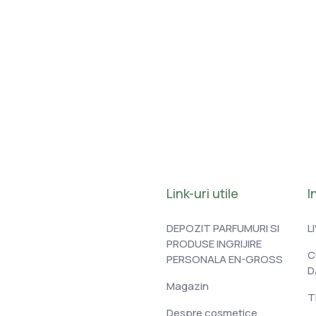
Link-uri utile
I
DEPOZIT PARFUMURI SI
L
PRODUSE INGRIJIRE
C
PERSONALA EN-GROSS
D
Magazin
T
Despre cosmetice