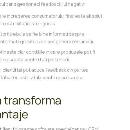
alcul cand gestionezi feedback-ul negativ:
care increderea consumatorului final este absolut
rolul calitatii este riguros.
itorii trebuie sa fie bine informati despre
informatii gresite care pot genera reclamatii.
fineste clar conditiile in care produsele pot fi
i siguranta pentru toti partenerii.
 clientii tai pot aduce feedback din partea
stribuitori este vitala pentru a prelua si a
a transforma
antaje
iilor:
foloseste software specializat sau CRM