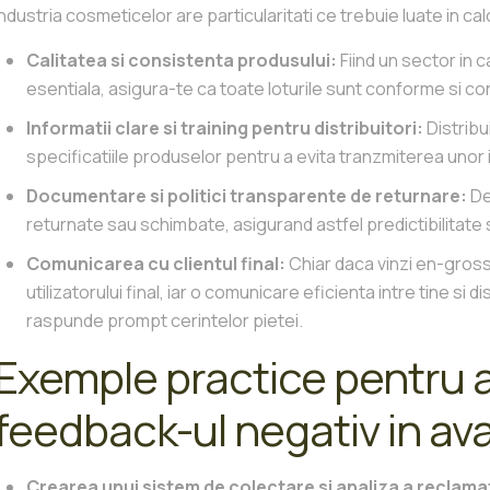
Industria cosmeticelor are particularitati ce trebuie luate in c
Calitatea si consistenta produsului:
Fiind un sector in 
esentiala, asigura-te ca toate loturile sunt conforme si cont
Informatii clare si training pentru distribuitori:
Distribu
specificatiile produselor pentru a evita tranzmiterea unor 
Documentare si politici transparente de returnare:
De
returnate sau schimbate, asigurand astfel predictibilitate s
Comunicarea cu clientul final:
Chiar daca vinzi en-gross,
utilizatorului final, iar o comunicare eficienta intre tine si di
raspunde prompt cerintelor pietei.
Exemple practice pentru 
feedback-ul negativ in av
Crearea unui sistem de colectare si analiza a reclamat