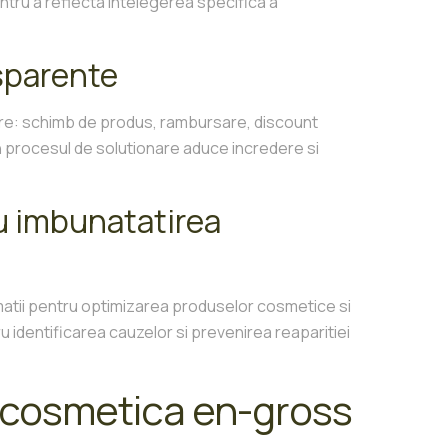
tru a reflecta intelegerea specifica a
nsparente
ere: schimb de produs, rambursare, discount
n procesul de solutionare aduce incredere si
u imbunatatirea
matii pentru optimizarea produselor cosmetice si
ru identificarea cauzelor si prevenirea reaparitiei
u cosmetica en-gross