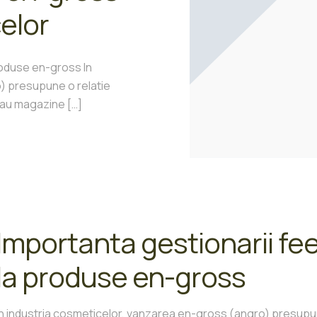
elor
roduse en-gross In
) presupune o relatie
i sau magazine
[…]
Importanta gestionarii fe
la produse en-gross
In industria cosmeticelor, vanzarea en-gross (angro) presupune 