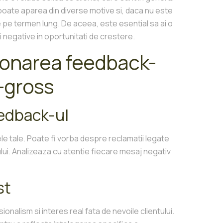
poate aparea din diverse motive si, daca nu este
e pe termen lung. De aceea, este esential sa ai o
 negative in oportunitati de crestere.
tionarea feedback-
n-gross
eedback-ul
le tale. Poate fi vorba despre reclamatii legate
sului. Analizeaza cu atentie fiecare mesaj negativ
st
nalism si interes real fata de nevoile clientului.