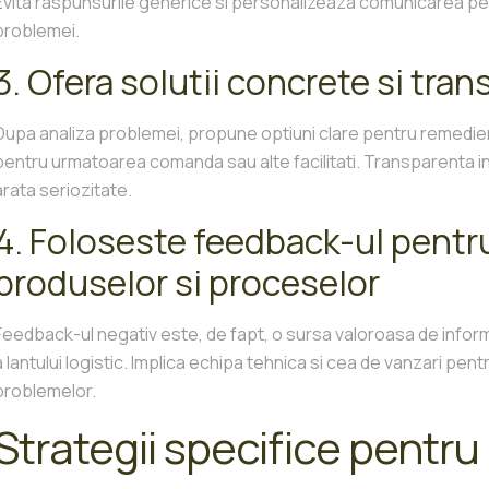
Evita raspunsurile generice si personalizeaza comunicarea pen
problemei.
3. Ofera solutii concrete si tra
Dupa analiza problemei, propune optiuni clare pentru remedi
pentru urmatoarea comanda sau alte facilitati. Transparenta i
arata seriozitate.
4. Foloseste feedback-ul pentr
produselor si proceselor
Feedback-ul negativ este, de fapt, o sursa valoroasa de infor
a lantului logistic. Implica echipa tehnica si cea de vanzari pent
problemelor.
Strategii specifice pentr