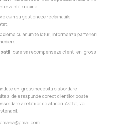
interventiile rapide.
spre cum sa gestioneze reclamatiile
tat.
obleme cu anumite loturi, informeaza partenerii
emediere.
satii:
care sa recompenseze clientii en-gross
vandute en-gross necesita o abordare
culta si de a raspunde corect clientilor poate
nsolidare a relatiilor de afaceri. Astfel, vei
ustenabil.
csromania@gmail.com