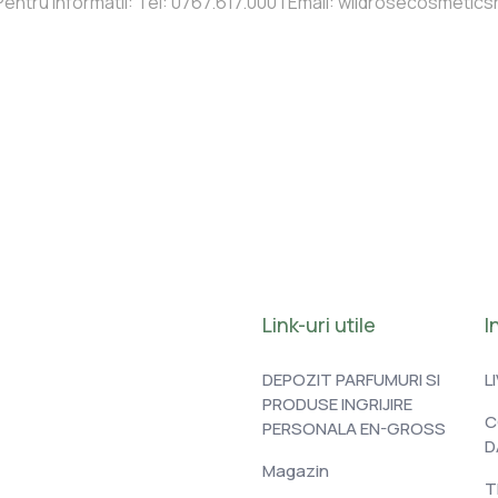
Pentru informatii: Tel: 0767.617.000 | Email: wildrosecosmet
Link-uri utile
I
DEPOZIT PARFUMURI SI
L
PRODUSE INGRIJIRE
C
PERSONALA EN-GROSS
D
Magazin
T