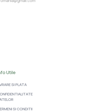
icsromania@gmail.com
nfo Utile
IVRARE SI PLATA
ONFIDENTIALITATE
ATELOR
ERMENI SI CONDITII