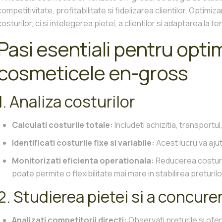
competitivitate, profitabilitate si fidelizarea clientilor. Opti
costurilor, ci si intelegerea pietei, a clientilor si adaptarea 
Pasi esentiali pentru optim
cosmeticele en-gross
1. Analiza costurilor
Calculati costurile totale:
Includeti achizitia, transportul
Identificati costurile fixe si variabile:
Acest lucru va ajut
Monitorizati eficienta operationala:
Reducerea costuril
poate permite o flexibilitate mai mare in stabilirea preturilo
2. Studierea pietei si a concure
Analizati competitorii directi:
Observati preturile si ofer