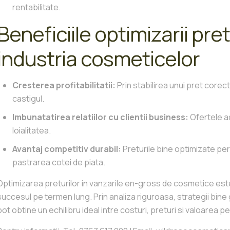
rentabilitate.
Beneficiile optimizarii pre
industria cosmeticelor
Cresterea profitabilitatii:
Prin stabilirea unui pret core
castigul.
Imbunatatirea relatiilor cu clientii business:
Ofertele ad
loialitatea.
Avantaj competitiv durabil:
Preturile bine optimizate per
pastrarea cotei de piata.
Optimizarea preturilor in vanzarile en-gross de cosmetice est
succesul pe termen lung. Prin analiza riguroasa, strategii bine
pot obtine un echilibru ideal intre costuri, preturi si valoarea p