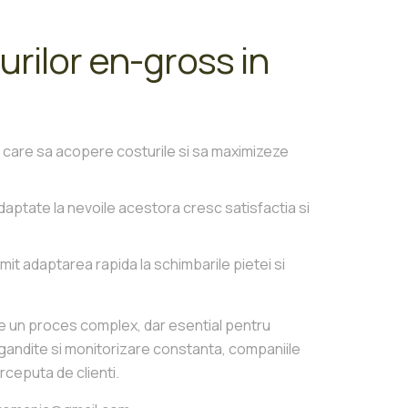
turilor en-gross in
ct care sa acopere costurile si sa maximizeze
aptate la nevoile acestora cresc satisfactia si
mit adaptarea rapida la schimbarile pietei si
e un proces complex, dar esential pentru
 gandite si monitorizare constanta, companiile
erceputa de clienti.