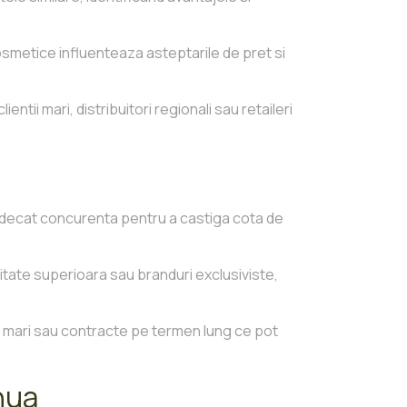
osmetice influenteaza asteptarile de pret si
entii mari, distribuitori regionali sau retaileri
i decat concurenta pentru a castiga cota de
tate superioara sau branduri exclusiviste,
mari sau contracte pe termen lung ce pot
inua