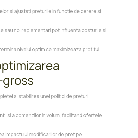
r si ajustati preturile in functie de cerere si
sau noi reglementari pot influenta costurile si
termina nivelul optim ce maximizeaza profitul.
optimizarea
n-gross
ietei si stabilirea unei politici de preturi
tii si a comenzilor in volum, facilitand ofertele
a impactului modificarilor de pret pe