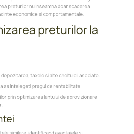
mizarea preturilor nu inseamna doar scaderea
la tendinte economice si comportamentale.
izarea preturilor la
, depozitarea, taxele si alte cheltuieli asociate.
a sa intelegeti pragul de rentabilitate.
or prin optimizarea lantului de aprovizionare
r.
ntei
tele similare, identificand avantajele si