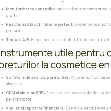
Monitorizarea vanzarilor:
Analizati performanta produselo
oferta.
Reactionati la schimbarile pietei:
Evenimente economice 
preturile.
Testare A/B:
Experimentati cu preturi diferite pentru a de
Instrumente utile pentru 
preturilor la cosmetice e
Software de analiza a preturilor:
Ajuta la monitorizarea p
dinamice.
CRM si sisteme ERP:
Permite gestionarea relatiilor cu clien
personalizate.
Analize si rapoarte financiare:
Esentiale pentru evaluare