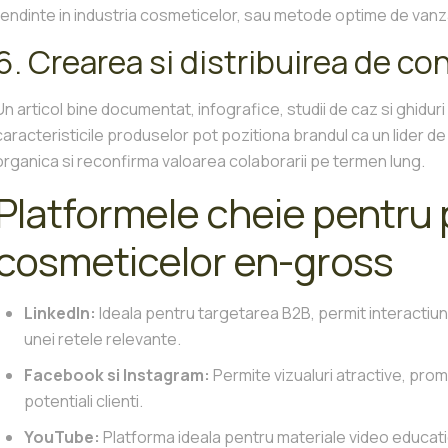
tendinte in industria cosmeticelor, sau metode optime de vanz
6. Crearea si distribuirea de c
Un articol bine documentat, infografice, studii de caz si ghidur
caracteristicile produselor pot pozitiona brandul ca un lider de 
organica si reconfirma valoarea colaborarii pe termen lung.
Platformele cheie pentru
cosmeticelor en-gross
LinkedIn:
Ideala pentru targetarea B2B, permit interactiun
unei retele relevante.
Facebook si Instagram:
Permite vizualuri atractive, pro
potentiali clienti.
YouTube:
Platforma ideala pentru materiale video educat