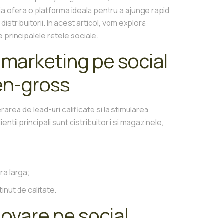
ia ofera o platforma ideala pentru a ajunge rapid
i distribuitorii. In acest articol, vom explora
principalele retele sociale.
 marketing pe social
en-gross
erarea de lead-uri calificate si la stimularea
tii principali sunt distribuitorii si magazinele,
ra larga;
inut de calitate.
ovare pe social