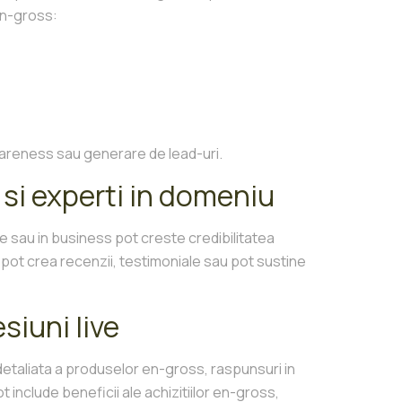
en-gross:
wareness sau generare de lead-uri.
 si experti in domeniu
ce sau in business pot creste credibilitatea
 pot crea recenzii, testimoniale sau pot sustine
siuni live
etaliata a produselor en-gross, raspunsuri in
pot include beneficii ale achizitiilor en-gross,