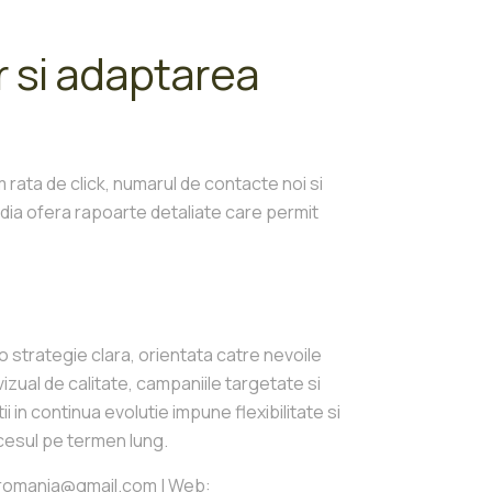
r si adaptarea
rata de click, numarul de contacte noi si
edia ofera rapoarte detaliate care permit
strategie clara, orientata catre nevoile
 vizual de calitate, campaniile targetate si
i in continua evolutie impune flexibilitate si
ccesul pe termen lung.
csromania@gmail.com | Web: