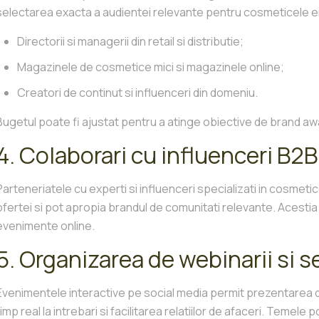
selectarea exacta a audientei relevante pentru cosmeticele 
Directorii si managerii din retail si distributie;
Magazinele de cosmetice mici si magazinele online;
Creatori de continut si influenceri din domeniu.
Bugetul poate fi ajustat pentru a atinge obiective de brand a
4. Colaborari cu influenceri B2B
Parteneriatele cu experti si influenceri specializati in cosmeti
ofertei si pot apropia brandul de comunitati relevante. Acestia
evenimente online.
5. Organizarea de webinarii si se
Evenimentele interactive pe social media permit prezentarea d
timp real la intrebari si facilitarea relatiilor de afaceri. Temele 