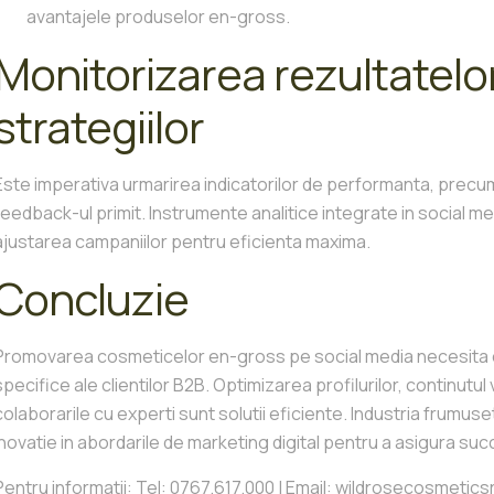
avantajele produselor en-gross.
Monitorizarea rezultatelo
strategiilor
Este imperativa urmarirea indicatorilor de performanta, precum 
feedback-ul primit. Instrumente analitice integrate in social m
ajustarea campaniilor pentru eficienta maxima.
Concluzie
Promovarea cosmeticelor en-gross pe social media necesita o 
specifice ale clientilor B2B. Optimizarea profilurilor, continutul
colaborarile cu experti sunt solutii eficiente. Industria frumuseti
inovatie in abordarile de marketing digital pentru a asigura su
Pentru informatii: Tel: 0767.617.000 | Email: wildrosecosmeti