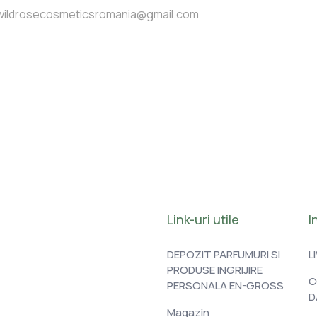
wildrosecosmeticsromania@gmail.com
Link-uri utile
I
DEPOZIT PARFUMURI SI
L
PRODUSE INGRIJIRE
C
PERSONALA EN-GROSS
D
Magazin