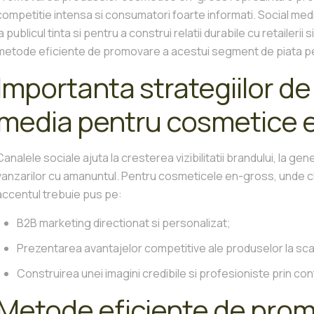
competitie intensa si consumatori foarte informati. Social med
la publicul tinta si pentru a construi relatii durabile cu retailerii s
metode eficiente de promovare a acestui segment de piata pe 
Importanta strategiilor de
media pentru cosmetice 
Canalele sociale ajuta la cresterea vizibilitatii brandului, la gen
vanzarilor cu amanuntul. Pentru cosmeticele en-gross, unde clien
accentul trebuie pus pe:
B2B marketing directionat si personalizat;
Prezentarea avantajelor competitive ale produselor la sca
Construirea unei imagini credibile si profesioniste prin cont
Metode eficiente de prom