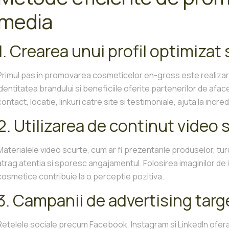
media
1. Crearea unui profil optimizat 
Primul pas in promovarea cosmeticelor en-gross este realizarea
identitatea brandului si beneficiile oferite partenerilor de afac
contact, locatie, linkuri catre site si testimoniale, ajuta la incred
2. Utilizarea de continut video s
Materialele video scurte, cum ar fi prezentarile produselor, turu
atrag atentia si sporesc angajamentul. Folosirea imaginilor de in
cosmetice contribuie la o perceptie pozitiva.
3. Campanii de advertising targ
Retelele sociale precum Facebook, Instagram si LinkedIn ofer