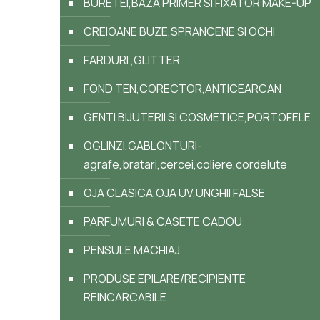
BURETEI,BAZA PRIMER SI FIXATOR MAKE-UP
CREIOANE BUZE,SPRANCENE SI OCHI
FARDURI ,GLITTER
FOND TEN,CORECTOR,ANTICEARCAN
GENTI BIJUTERII SI COSMETICE,PORTOFELE
OGLINZI,GABLONTURI-
agrafe,bratari,cercei,coliere,cordelute
OJA CLASICA,OJA UV,UNGHII FALSE
PARFUMURI & CASETE CADOU
PENSULE MACHIAJ
PRODUSE EPILARE/RECIPIENTE
REINCARCABILE