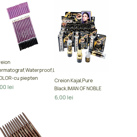
reion
ermatograf,Waterproof,LADY
OLOR-cu piepten
Creion Kajal,Pure
,00
lei
Black,IMAN OF NOBLE
6,00
lei