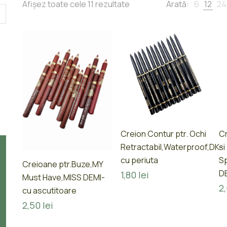
Afișez toate cele 11 rezultate
Arată:
6
12
24
Creion Contur ptr. Ochi
Cr
Retractabil,Waterproof,DK-
si
cu periuta
Sp
Creioane ptr.Buze,MY
D
1,80
lei
Must Have,MISS DEMI-
2
cu ascutitoare
2,50
lei