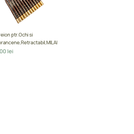
eion ptr.Ochi si
rancene,Retractabil,MILAI
,00
lei