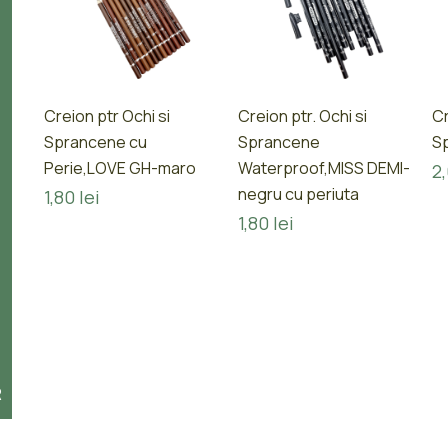
Creion ptr Ochi si
Creion ptr. Ochi si
Cr
Sprancene cu
Sprancene
Sp
Perie,LOVE GH-maro
Waterproof,MISS DEMI-
2
negru cu periuta
1,80
lei
1,80
lei
R