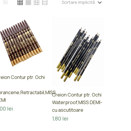
36
eion Contur ptr. Ochi
rancene,Retractabil,MISS
Creion Contur ptr. Ochi
EMI
Waterproof,MISS DEMI-
,00
lei
cu ascutitoare
1,80
lei