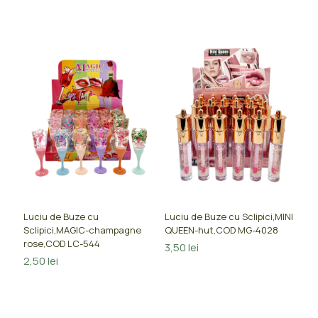
Luciu de Buze cu
Luciu de Buze cu Sclipici,MINI
Sclipici,MAGIC-champagne
QUEEN-hut,COD MG-4028
rose,COD LC-544
3,50
lei
2,50
lei