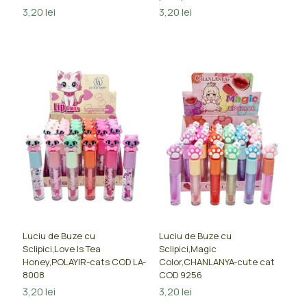
3,20
lei
3,20
lei
Luciu de Buze cu
Luciu de Buze cu
Sclipici,Love Is Tea
Sclipici,Magic
Honey,POLAYIR-cats COD LA-
Color,CHANLANYA-cute cat
8008
COD 9256
3,20
lei
3,20
lei