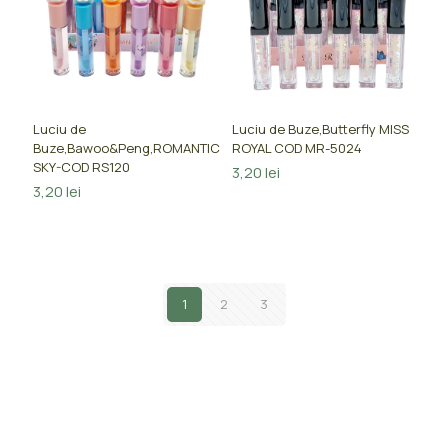
Luciu de
Luciu de Buze,Butterfly MISS
Buze,Bawoo&Peng,ROMANTIC
ROYAL COD MR-5024
SKY-COD RS120
3,20
lei
3,20
lei
1
2
3