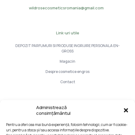
wildrosecosmeticsromania@gmail.com
Link-uri utile
DEPOZIT PARFUMURI SI PRODUSE INGRIJIRE PERSONALA EN-
GROSS
Magazin
Despre cosmetice engros
Contact
Info Utile
Administrează
consimțământul
LIVRARE SI PLATA
Pentru a oferi cea mai bună experiență, folosim tehnologii, cum ar fi cookie-
CONFIDENTIALITATE DATELOR
uri, pentru a stoca și/sau accesa informațiile despre dispozitive.