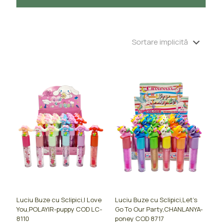
Luciu Buze cu Sclipici,I Love
Luciu Buze cu Sclipici,Let’s
You,POLAYIR-puppy COD LC-
Go To Our Party,CHANLANYA-
8110
poney COD 8717