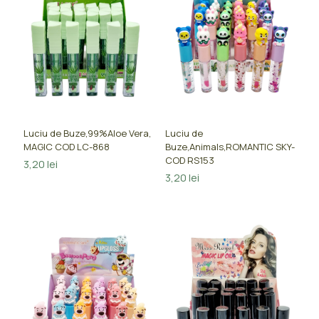
Luciu de Buze,99%Aloe Vera,
Luciu de
MAGIC COD LC-868
Buze,Animals,ROMANTIC SKY-
COD RS153
3,20
lei
3,20
lei