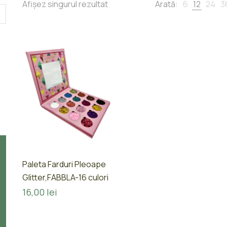
Afișez singurul rezultat
Arată:
6
12
24
3
Paleta Farduri Pleoape
Glitter,FABBLA-16 culori
16,00
lei