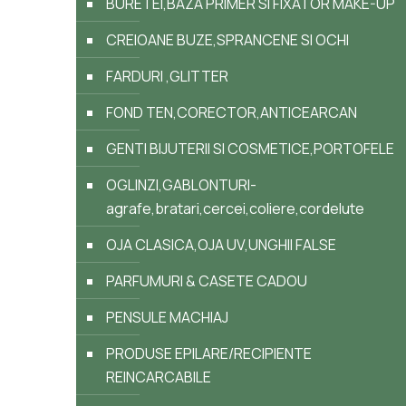
BURETEI,BAZA PRIMER SI FIXATOR MAKE-UP
CREIOANE BUZE,SPRANCENE SI OCHI
FARDURI ,GLITTER
FOND TEN,CORECTOR,ANTICEARCAN
GENTI BIJUTERII SI COSMETICE,PORTOFELE
OGLINZI,GABLONTURI-
agrafe,bratari,cercei,coliere,cordelute
OJA CLASICA,OJA UV,UNGHII FALSE
PARFUMURI & CASETE CADOU
PENSULE MACHIAJ
PRODUSE EPILARE/RECIPIENTE
REINCARCABILE