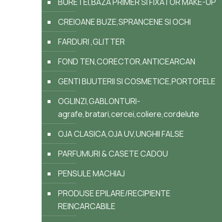
BURETEI,BAZA PRIMER SI FIXATOR MAKE-UP
CREIOANE BUZE,SPRANCENE SI OCHI
FARDURI ,GLITTER
FOND TEN,CORECTOR,ANTICEARCAN
GENTI BIJUTERII SI COSMETICE,PORTOFELE
OGLINZI,GABLONTURI-
agrafe,bratari,cercei,coliere,cordelute
OJA CLASICA,OJA UV,UNGHII FALSE
PARFUMURI & CASETE CADOU
PENSULE MACHIAJ
PRODUSE EPILARE/RECIPIENTE
REINCARCABILE