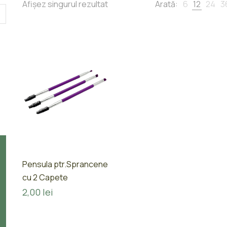
Afișez singurul rezultat
Arată:
6
12
24
3
Pensula ptr.Sprancene
cu 2 Capete
2,00
lei