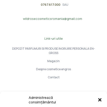
0767.617.000
SAU
wildrosecosmeticsromania@gmail.com
Link-uri utile
DEPOZIT PARFUMURI SI PRODUSE INGRIJIRE PERSONALA EN-
GROSS
Magazin
Despre cosmetice engros
Contact
Info Utile
Administrează
consimțământul
LIVRARE SI PLATA