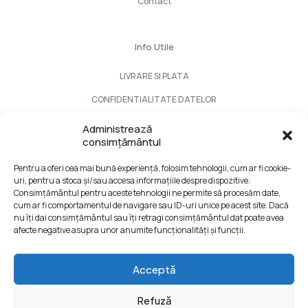
Contact
Info Utile
LIVRARE SI PLATA
CONFIDENTIALITATE DATELOR
TERMENI SI CONDITII
Administrează
consimțământul
Formular retur
Pentru a oferi cea mai bună experiență, folosim tehnologii, cum ar fi cookie-
uri, pentru a stoca și/sau accesa informațiile despre dispozitive.
Consimțământul pentru aceste tehnologii ne permite să procesăm date,
cum ar fi comportamentul de navigare sau ID-uri unice pe acest site. Dacă
nu îți dai consimțământul sau îți retragi consimțământul dat poate avea
afecte negative asupra unor anumite funcționalități și funcții.
Acceptă
Refuză