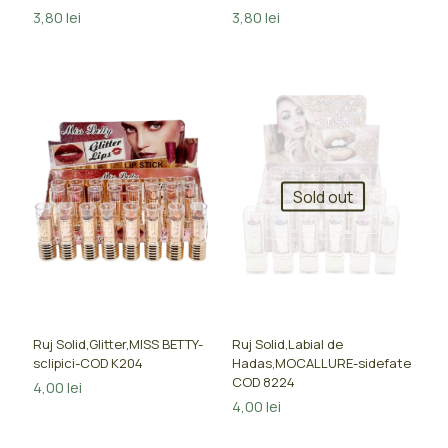
3,80
lei
3,80
lei
Sold out
Ruj Solid,Glitter,MISS BETTY-
Ruj Solid,Labial de
sclipici-COD K204
Hadas,MOCALLURE-sidefate
COD 8224
4,00
lei
4,00
lei