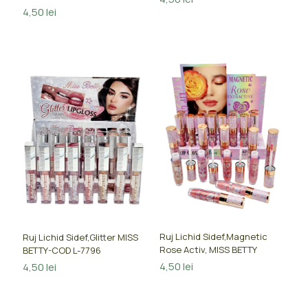
4,50
lei
Ruj Lichid Sidef,Magnetic
Ruj Lichid Sidef,Glitter MISS
Rose Activ, MISS BETTY
BETTY-COD L-7796
4,50
lei
4,50
lei