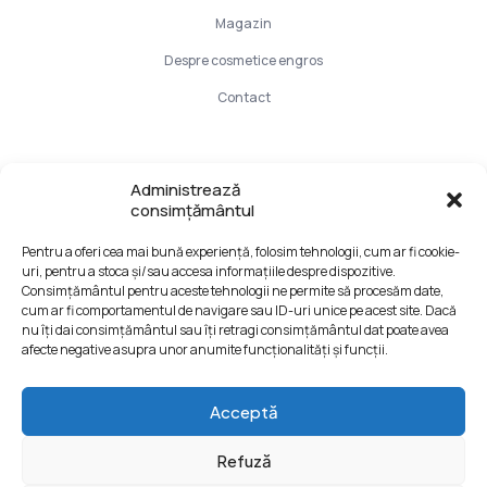
Magazin
Despre cosmetice engros
Contact
Info Utile
Administrează
consimțământul
LIVRARE SI PLATA
Pentru a oferi cea mai bună experiență, folosim tehnologii, cum ar fi cookie-
CONFIDENTIALITATE DATELOR
uri, pentru a stoca și/sau accesa informațiile despre dispozitive.
TERMENI SI CONDITII
Consimțământul pentru aceste tehnologii ne permite să procesăm date,
cum ar fi comportamentul de navigare sau ID-uri unice pe acest site. Dacă
Formular retur
nu îți dai consimțământul sau îți retragi consimțământul dat poate avea
afecte negative asupra unor anumite funcționalități și funcții.
Acceptă
Refuză