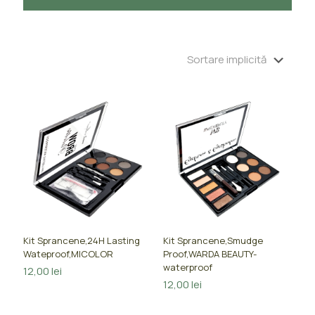
Kit Sprancene,24H Lasting
Kit Sprancene,Smudge
Wateproof,MICOLOR
Proof,WARDA BEAUTY-
waterproof
12,00
lei
12,00
lei