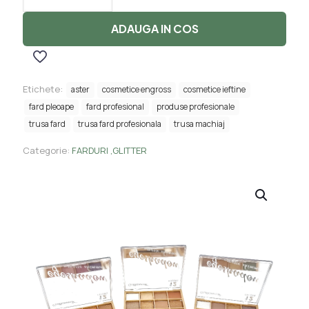
Fard,Matte
Shimmer,GULFLOWER-
ADAUGA IN COS
12
culori
Etichete:
aster
cosmetice engross
cosmetice ieftine
fard pleoape
fard profesional
produse profesionale
trusa fard
trusa fard profesionala
trusa machiaj
Categorie:
FARDURI ,GLITTER