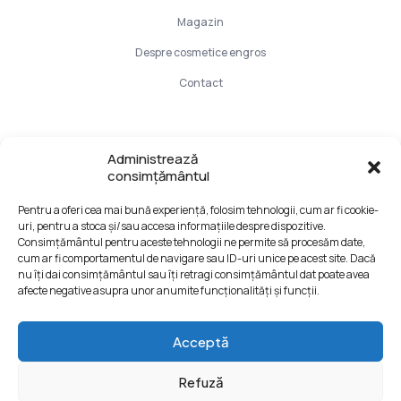
Magazin
Despre cosmetice engros
Contact
Info Utile
Administrează
consimțământul
LIVRARE SI PLATA
Pentru a oferi cea mai bună experiență, folosim tehnologii, cum ar fi cookie-
CONFIDENTIALITATE DATELOR
uri, pentru a stoca și/sau accesa informațiile despre dispozitive.
TERMENI SI CONDITII
Consimțământul pentru aceste tehnologii ne permite să procesăm date,
cum ar fi comportamentul de navigare sau ID-uri unice pe acest site. Dacă
Formular retur
nu îți dai consimțământul sau îți retragi consimțământul dat poate avea
afecte negative asupra unor anumite funcționalități și funcții.
Acceptă
Refuză