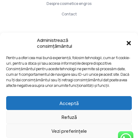
Despre cosmetice engros
Contact
Info Utile
Administrează
consimțământul
LIVRARE SI PLATA
Pentru a oferi cea mai bună experiență, folosim tehnologii, cum ar fi cookie-
CONFIDENTIALITATE DATELOR
uri, pentru a stoca și/sau accesa informațiile despre dispozitive.
TERMENI SI CONDITII
Consimțământul pentru aceste tehnologii ne permite să procesăm date,
cum ar fi comportamentul de navigare sau ID-uri unice pe acest site. Dacă
Formular retur
nu îți dai consimțământul sau îți retragi consimțământul dat poate avea
afecte negative asupra unor anumite funcționalități și funcții.
Acceptă
Refuză
© Web Design:
Dezibel Media
Web Hosting:
Web
Vezi preferințele
Hotel