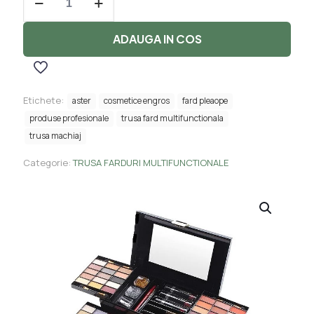
Trusa
Farduri
Multifunctionala,Color
ADAUGA IN COS
Spirit,MISS
ROSE-
49
culori
Etichete:
aster
cosmetice engros
fard pleaope
produse profesionale
trusa fard multifunctionala
trusa machiaj
Categorie:
TRUSA FARDURI MULTIFUNCTIONALE