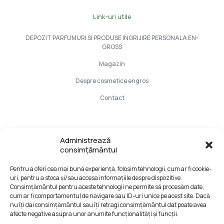
Link-uri utile
DEPOZIT PARFUMURI SI PRODUSE INGRIJIRE PERSONALA EN-
GROSS
Magazin
Despre cosmetice engros
Contact
Info Utile
Administrează
consimțământul
LIVRARE SI PLATA
Pentru a oferi cea mai bună experiență, folosim tehnologii, cum ar fi cookie-
CONFIDENTIALITATE DATELOR
uri, pentru a stoca și/sau accesa informațiile despre dispozitive.
TERMENI SI CONDITII
Consimțământul pentru aceste tehnologii ne permite să procesăm date,
cum ar fi comportamentul de navigare sau ID-uri unice pe acest site. Dacă
Formular retur
nu îți dai consimțământul sau îți retragi consimțământul dat poate avea
afecte negative asupra unor anumite funcționalități și funcții.