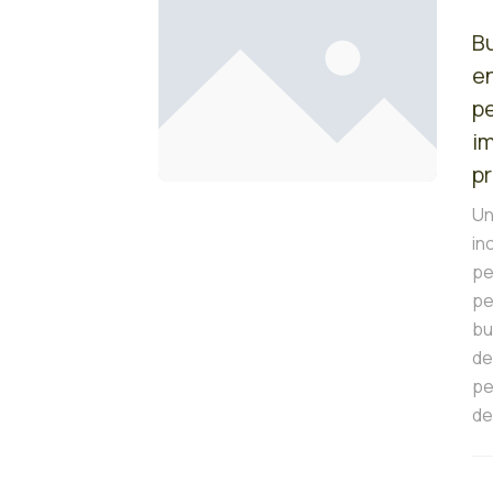
B
en
pe
im
p
Un
in
pe
pe
bu
de
pe
de