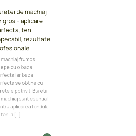
uretei de machiaj
 gros – aplicare
rfecta, ten
pecabil, rezultate
rofesionale
 machiaj frumos
cepe cu o baza
rfecta.Iar baza
rfecta se obtine cu
retele potrivit. Buretii
 machiaj sunt esentiali
ntru aplicarea fondului
 ten, a
[…]