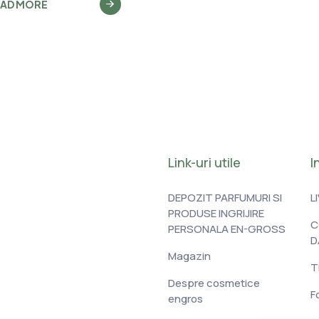
EAD MORE
Link-uri utile
I
DEPOZIT PARFUMURI SI
L
PRODUSE INGRIJIRE
C
PERSONALA EN-GROSS
D
Magazin
T
Despre cosmetice
F
engros