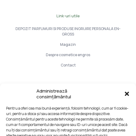
Link-uri utile
DEPOZIT PARFUMURI SI PRODUSE INGRIJIRE PERSONALA EN-
GROSS
Magazin
Despre cosmetice engros
Contact
Info Utile
Administrează
consimțământul
LIVRARE SI PLATA
Pentru a oferi cea mai bună experiență, folosim tehnologii, cum ar fi cookie-
CONFIDENTIALITATE DATELOR
uri, pentru a stoca și/sau accesa informațiile despre dispozitive.
TERMENI SI CONDITII
Consimțământul pentru aceste tehnologii ne permite să procesăm date,
cum ar fi comportamentul de navigare sau ID-uri unice pe acest site. Dacă
Formular retur
nu îți dai consimțământul sau îți retragi consimțământul dat poate avea
afecte negative asupra unor anumite funcționalități și funcții.