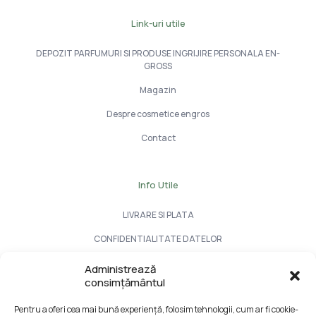
Link-uri utile
DEPOZIT PARFUMURI SI PRODUSE INGRIJIRE PERSONALA EN-
GROSS
Magazin
Despre cosmetice engros
Contact
Info Utile
LIVRARE SI PLATA
CONFIDENTIALITATE DATELOR
TERMENI SI CONDITII
Administrează
consimțământul
Formular retur
Pentru a oferi cea mai bună experiență, folosim tehnologii, cum ar fi cookie-