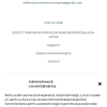
wildrosecosmeticsromania@gmail.com
Link-uri utile
DEPOZIT PARFUMURI SI PRODUSE INGRIJIRE PERSONALA EN-
GROSS
Magazin
Despre cosmetice engros
Contact
Info Utile
Administrează
consimțământul
LIVRARE SI PLATA
Pentru a oferi cea mai bună experiență, folosim tehnologii, cum ar fi cookie-
CONFIDENTIALITATE DATELOR
uri, pentru a stoca și/sau accesa informațiile despre dispozitive.
TERMENI SI CONDITII
Consimțământul pentru aceste tehnologii ne permite să procesăm date,