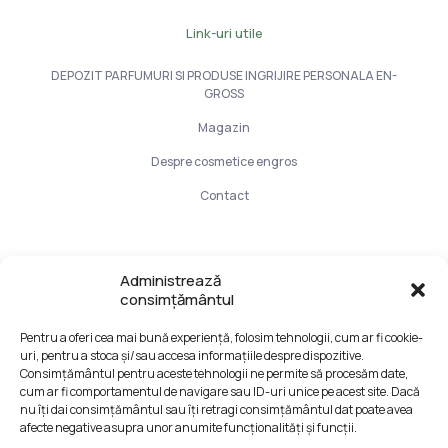
Link-uri utile
DEPOZIT PARFUMURI SI PRODUSE INGRIJIRE PERSONALA EN-
GROSS
Magazin
Despre cosmetice engros
Contact
Info Utile
Administrează
consimțământul
LIVRARE SI PLATA
Pentru a oferi cea mai bună experiență, folosim tehnologii, cum ar fi cookie-
CONFIDENTIALITATE DATELOR
uri, pentru a stoca și/sau accesa informațiile despre dispozitive.
TERMENI SI CONDITII
Consimțământul pentru aceste tehnologii ne permite să procesăm date,
cum ar fi comportamentul de navigare sau ID-uri unice pe acest site. Dacă
Formular retur
nu îți dai consimțământul sau îți retragi consimțământul dat poate avea
afecte negative asupra unor anumite funcționalități și funcții.