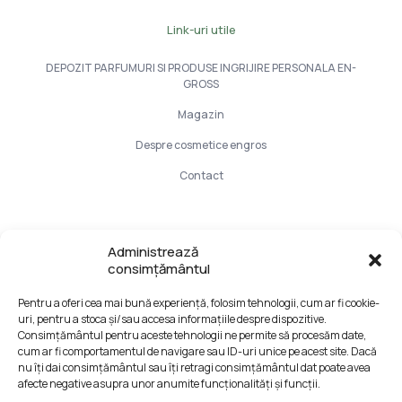
Link-uri utile
DEPOZIT PARFUMURI SI PRODUSE INGRIJIRE PERSONALA EN-
GROSS
Magazin
Despre cosmetice engros
Contact
Info Utile
Administrează
consimțământul
LIVRARE SI PLATA
Pentru a oferi cea mai bună experiență, folosim tehnologii, cum ar fi cookie-
CONFIDENTIALITATE DATELOR
uri, pentru a stoca și/sau accesa informațiile despre dispozitive.
TERMENI SI CONDITII
Consimțământul pentru aceste tehnologii ne permite să procesăm date,
cum ar fi comportamentul de navigare sau ID-uri unice pe acest site. Dacă
Formular retur
nu îți dai consimțământul sau îți retragi consimțământul dat poate avea
afecte negative asupra unor anumite funcționalități și funcții.