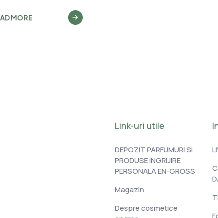
EAD MORE
Link-uri utile
I
DEPOZIT PARFUMURI SI
L
PRODUSE INGRIJIRE
C
PERSONALA EN-GROSS
D
Magazin
T
Despre cosmetice
F