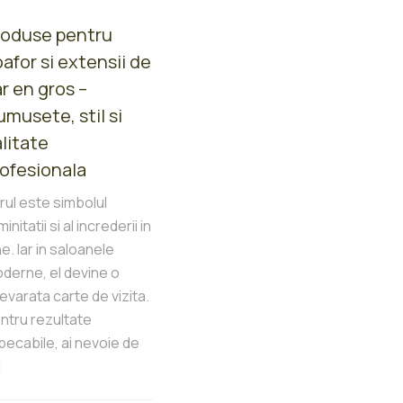
roduse pentru
afor si extensii de
r en gros –
umusete, stil si
litate
rofesionala
rul este simbolul
initatii si al increderii in
ne. Iar in saloanele
derne, el devine o
evarata carte de vizita.
ntru rezultate
pecabile, ai nevoie de
]