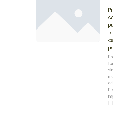
P
co
pa
fr
ca
p
Pa
fem
si
mo
ad
Pe
im
[…