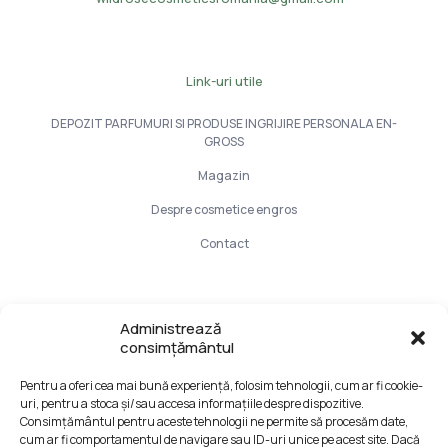
Link-uri utile
DEPOZIT PARFUMURI SI PRODUSE INGRIJIRE PERSONALA EN-
GROSS
Magazin
Despre cosmetice engros
Contact
Info Utile
Administrează
consimțământul
LIVRARE SI PLATA
Pentru a oferi cea mai bună experiență, folosim tehnologii, cum ar fi cookie-
CONFIDENTIALITATE DATELOR
uri, pentru a stoca și/sau accesa informațiile despre dispozitive.
TERMENI SI CONDITII
Consimțământul pentru aceste tehnologii ne permite să procesăm date,
cum ar fi comportamentul de navigare sau ID-uri unice pe acest site. Dacă