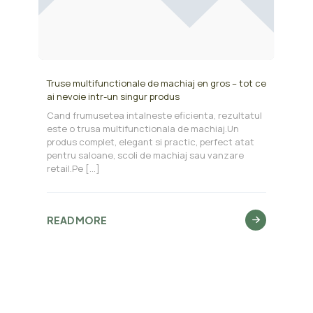
Truse multifunctionale de machiaj en gros – tot ce
ai nevoie intr-un singur produs
Cand frumusetea intalneste eficienta, rezultatul
este o trusa multifunctionala de machiaj.Un
produs complet, elegant si practic, perfect atat
pentru saloane, scoli de machiaj sau vanzare
retail.Pe
[…]
READ MORE