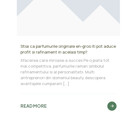
Stiai ca parfumurile originale en-gros iti pot aduce
profit si rafinament in acelasi timp?
Afacerea care miroase a succes Pe o piata tot
mai competitiva, parfumurile raman simbolul
rafinamentului si al personalitatii. Multi
antreprenori din domeniul beauty descopera
avantajele cumpararii
[…]
READ MORE