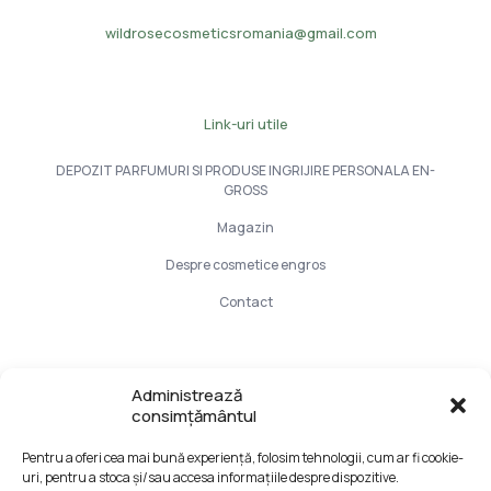
wildrosecosmeticsromania@gmail.com
Link-uri utile
DEPOZIT PARFUMURI SI PRODUSE INGRIJIRE PERSONALA EN-
GROSS
Magazin
Despre cosmetice engros
Contact
Info Utile
Administrează
consimțământul
LIVRARE SI PLATA
Pentru a oferi cea mai bună experiență, folosim tehnologii, cum ar fi cookie-
CONFIDENTIALITATE DATELOR
uri, pentru a stoca și/sau accesa informațiile despre dispozitive.